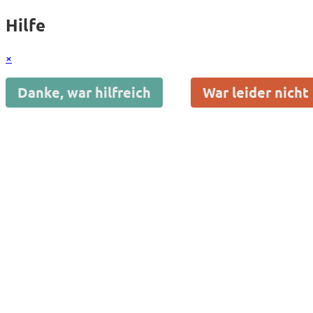
Hilfe
×
Danke, war hilfreich
War leider nicht 