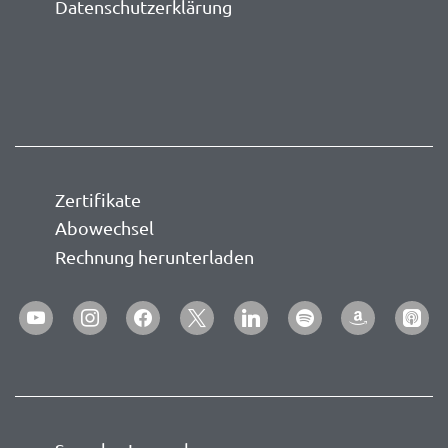
Datenschutzerklärung
Zertifikate
Abowechsel
Rechnung herunterladen
youtube
instagram
facebook
x
linkedin
spotify
amazon
apple-
podca