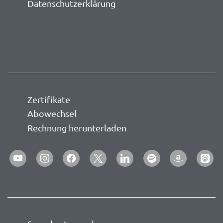
Datenschutzerklärung
Zertifikate
Abowechsel
Rechnung herunterladen
youtube
instagram
facebook
x
linkedin
spotify
amazon
apple-
podca