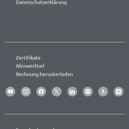
Datenschutzerklärung
Zertifikate
Abowechsel
Rechnung herunterladen
youtube
instagram
facebook
x
linkedin
spotify
amazon
apple-
podca