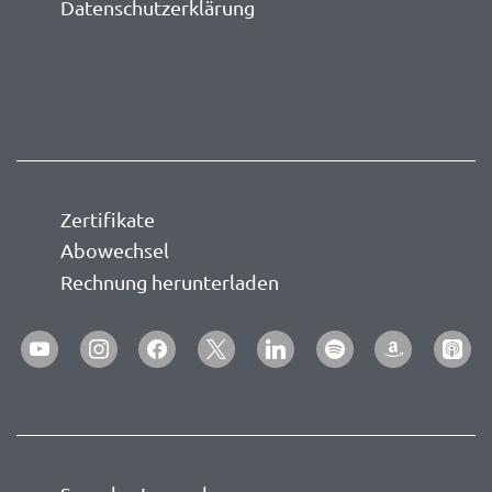
Datenschutzerklärung
Zertifikate
Abowechsel
Rechnung herunterladen
youtube
instagram
facebook
x
linkedin
spotify
amazon
apple-
podca