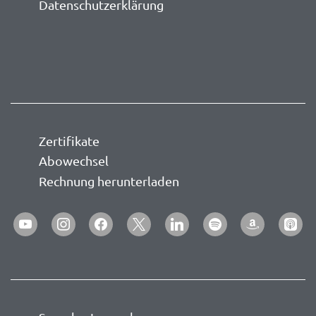
Datenschutzerklärung
Zertifikate
Abowechsel
Rechnung herunterladen
youtube
instagram
facebook
x
linkedin
spotify
amazon
apple-
podca