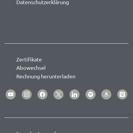
Datenschutzerklärung
Zertifikate
Abowechsel
Rechnung herunterladen
youtube
instagram
facebook
x
linkedin
spotify
amazon
apple-
podca