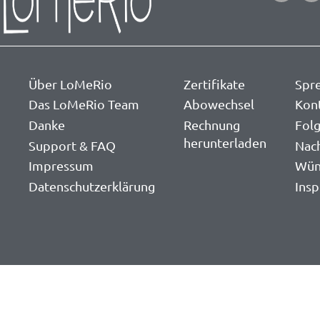
Über LoMeRio
Zertifikate
Spr
Das LoMeRio Team
Abowechsel
Kon
Danke
Rechnung
Folg
herunterladen
Support & FAQ
Nac
Impressum
Wün
Datenschutzerklärung
Insp