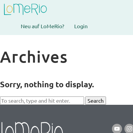
Neu auf LoMeRio?
Login
Archives
Sorry, nothing to display.
Search
youtube
ins