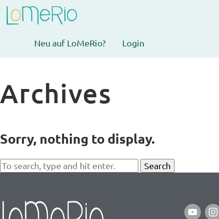
Neu auf LoMeRio?
Login
Archives
Sorry, nothing to display.
Search
youtube
ins