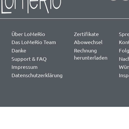
Über LoMeRio
Zertifikate
Spr
Das LoMeRio Team
Abowechsel
Kon
Danke
Rechnung
Folg
herunterladen
Support & FAQ
Nac
Impressum
Wün
Datenschutzerklärung
Insp