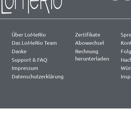
Über LoMeRio
Zertifikate
Spr
Das LoMeRio Team
Abowechsel
Kon
Danke
Rechnung
Folg
herunterladen
Support & FAQ
Nac
Impressum
Wün
Datenschutzerklärung
Insp