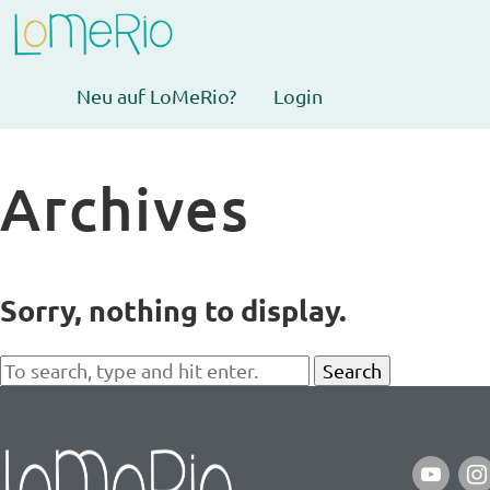
Neu auf LoMeRio?
Login
Archives
Sorry, nothing to display.
Search
youtube
ins