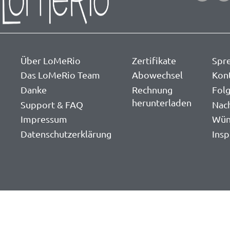
Über LoMeRio
Zertifikate
Spr
Das LoMeRio Team
Abowechsel
Kon
Danke
Rechnung
Folg
herunterladen
Support & FAQ
Nac
Impressum
Wün
Datenschutzerklärung
Insp