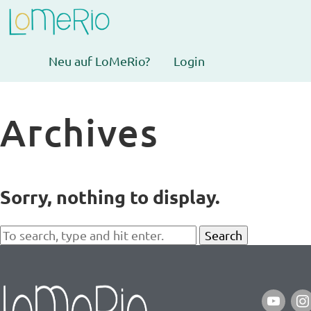
Neu auf LoMeRio?
Login
Archives
Sorry, nothing to display.
Search
youtube
ins