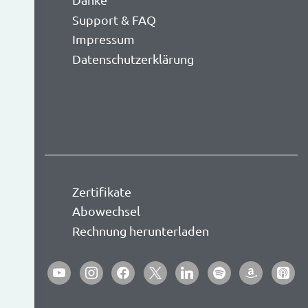
Support & FAQ
Impressum
Datenschutzerklärung
Zertifikate
Abowechsel
Rechnung herunterladen
youtube
instagram
facebook
x
linkedin
spotify
amazon
apple-
podca