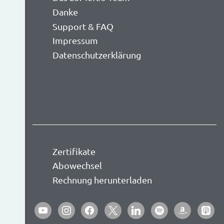
Danke
Support & FAQ
Impressum
Datenschutzerklärung
Zertifikate
Abowechsel
Rechnung herunterladen
youtube
instagram
facebook
x
linkedin
spotify
amazon
apple-
podca