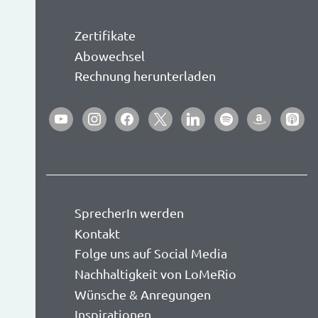
Zertifikate
Abowechsel
Rechnung herunterladen
youtube
instagram
facebook
x
linkedin
spotify
amazon
apple-
podca
SprecherIn werden
Kontakt
Folge uns auf Social Media
Nachhaltigkeit von LoMeRio
Wünsche & Anregungen
Inspirationen