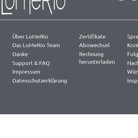
Über LoMeRio
Zertifikate
Spr
Das LoMeRio Team
Abowechsel
Kon
Danke
Rechnung
Folg
herunterladen
Support & FAQ
Nac
Impressum
Wün
Datenschutzerklärung
Insp