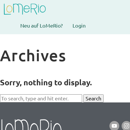
Neu auf LoMeRio?
Login
Archives
Sorry, nothing to display.
Search
youtube
ins