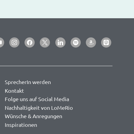
utube
instagram
facebook
x
linkedin
spotify
amazon
apple-
podcasts
SprecherIn werden
Kontakt
Folge uns auf Social Media
Nachhaltigkeit von LoMeRio
Wünsche & Anregungen
Inspirationen