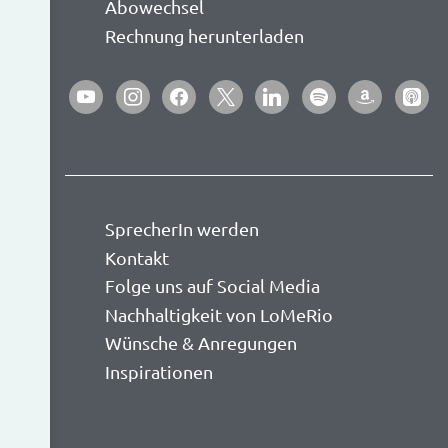
Abowechsel
Rechnung herunterladen
youtube
instagram
facebook
x
linkedin
spotify
amazon
apple-
podca
SprecherIn werden
Kontakt
Folge uns auf Social Media
Nachhaltigkeit von LoMeRio
Wünsche & Anregungen
Inspirationen