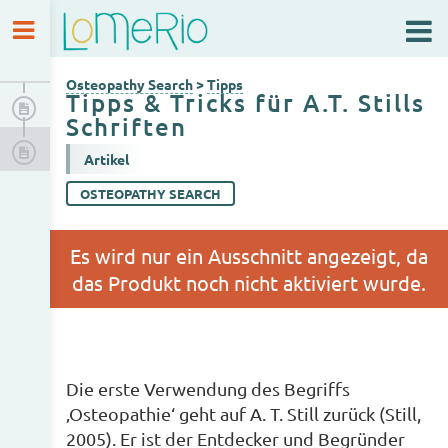
Osteopathy Search
Tipps
Osteopathy Search
>
Tipps
Tipps & Tricks für A.T. Stills
Allgemeine Tipps und Hilfen
Schriften
Tipps & Tricks für A.T. Stills Schriften
Artikel
OSTEOPATHY SEARCH
Die erste Verwendung des Begriffs
‚Osteopathie‘ geht auf A. T. Still zurück (Still,
2005). Er ist der Entdecker und Begründer