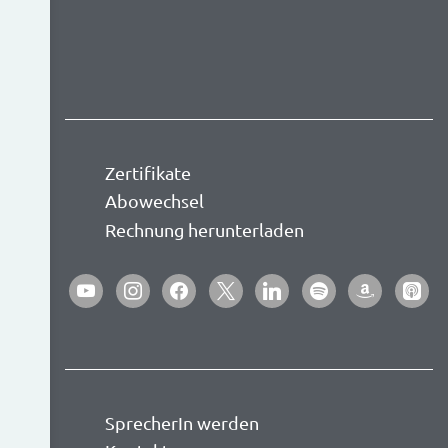
Zertifikate
Abowechsel
Rechnung herunterladen
youtube
instagram
facebook
x
linkedin
spotify
amazon
apple-
podca
SprecherIn werden