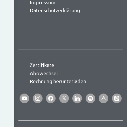
Impressum
Datenschutzerklärung
Zertifikate
Abowechsel
Rechnung herunterladen
youtube
instagram
facebook
x
linkedin
spotify
amazon
apple-
podca