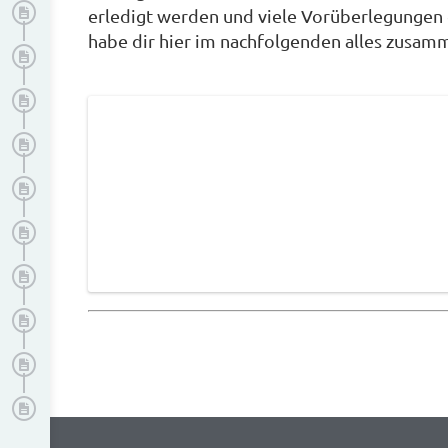
Datenschutz
erledigt werden und viele Vorüberlegungen
habe dir hier im nachfolgenden alles zusamm
Zitation
Manuskriptgestaltung
Gendern
Notwendige Unterlagen: Vorlagen und Anhänge
Tabellen und Abbildungen
Drucken
Abgabe
Präsentation
Publikation