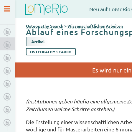
Osteopathy Search
Neu auf LoMeRio
Wissenschaftliches Arbeiten
Osteopathy Search
>
Wissenschaftliches Arbeiten
Ablauf eines Forschungs
Allgemeiner Aufbau einer wissenschaftlichen Arbeit
Artikel
Ablauf eines Forschungsprozesses
OSTEOPATHY SEARCH
Arbeitsschritte
Literatursuche
Qualitätsprüfung von wissenschaftlichen Arbeiten
Themenfindung
(Institutionen geben häufig eine allgemeine Z
Zeiträumen welche Schritte anstehen.)
Forschungsfrage formulieren
Die Erstellung einer wissenschaftlichen Arbe
Ethische Aspekte der wissenschaftlichen Arbeit
wöchige und für Masterarbeiten eine 6-mon