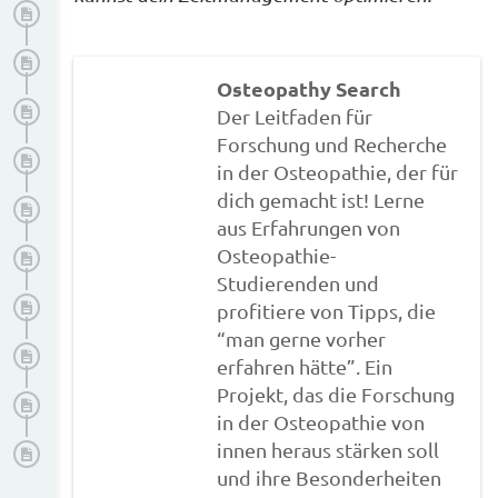
Datenschutz
Zitation
Osteopathy Search
Manuskriptgestaltung
Der Leitfaden für
Forschung und Recherche
Gendern
in der Osteopathie, der für
dich gemacht ist! Lerne
Notwendige Unterlagen: Vorlagen und Anhänge
aus Erfahrungen von
Osteopathie-
Tabellen und Abbildungen
Studierenden und
Drucken
profitiere von Tipps, die
“man gerne vorher
Abgabe
erfahren hätte”. Ein
Projekt, das die Forschung
Präsentation
in der Osteopathie von
innen heraus stärken soll
Publikation
und ihre Besonderheiten