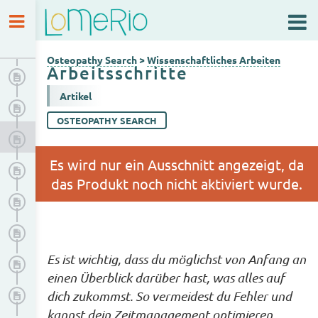
Osteopathy Search
Wissenschaftliches Arbeiten
Osteopathy Search
>
Wissenschaftliches Arbeiten
Arbeitsschritte
Allgemeiner Aufbau einer wissenschaftlichen Arbeit
Artikel
Ablauf eines Forschungsprozesses
OSTEOPATHY SEARCH
Arbeitsschritte
Literatursuche
Qualitätsprüfung von wissenschaftlichen Arbeiten
Themenfindung
Es ist wichtig, dass du möglichst von Anfang an
Forschungsfrage formulieren
einen Überblick darüber hast, was alles auf
Ethische Aspekte der wissenschaftlichen Arbeit
dich zukommst. So vermeidest du Fehler und
kannst dein Zeitmanagement optimieren.