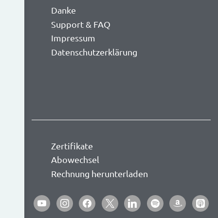
Danke
Support & FAQ
Impressum
Datenschutzerklärung
Zertifikate
Abowechsel
Rechnung herunterladen
youtube
instagram
facebook
x
linkedin
spotify
amazon
apple-
podca