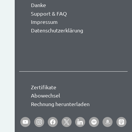
Danke
Support & FAQ
Impressum
Datenschutzerklärung
Zertifikate
Abowechsel
Rechnung herunterladen
youtube
instagram
facebook
x
linkedin
spotify
amazon
apple-
podca