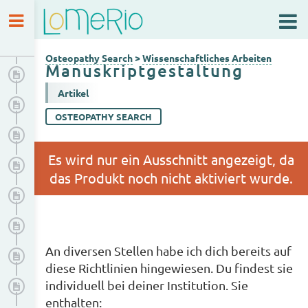
Osteopathy Search
Wissenschaftliches Arbeiten
Osteopathy Search
>
Wissenschaftliches Arbeiten
Manuskriptgestaltung
Allgemeiner Aufbau einer wissenschaftlichen Arbeit
Artikel
Ablauf eines Forschungsprozesses
OSTEOPATHY SEARCH
Arbeitsschritte
Literatursuche
Qualitätsprüfung von wissenschaftlichen Arbeiten
Themenfindung
An diversen Stellen habe ich dich bereits auf
Forschungsfrage formulieren
diese Richtlinien hingewiesen. Du findest sie
Ethische Aspekte der wissenschaftlichen Arbeit
individuell bei deiner Institution. Sie
enthalten: