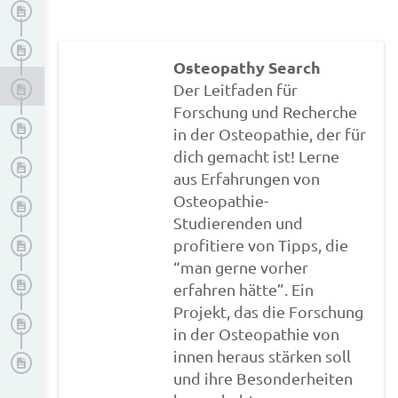
Datenschutz
Zitation
Osteopathy Search
Manuskriptgestaltung
Der Leitfaden für
Forschung und Recherche
Gendern
in der Osteopathie, der für
dich gemacht ist! Lerne
Notwendige Unterlagen: Vorlagen und Anhänge
aus Erfahrungen von
Osteopathie-
Tabellen und Abbildungen
Studierenden und
Drucken
profitiere von Tipps, die
“man gerne vorher
Abgabe
erfahren hätte”. Ein
Projekt, das die Forschung
Präsentation
in der Osteopathie von
innen heraus stärken soll
Publikation
und ihre Besonderheiten