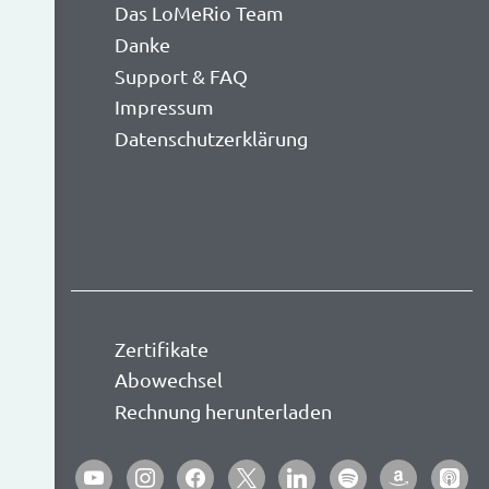
Das LoMeRio Team
Danke
Support & FAQ
Impressum
Datenschutzerklärung
Zertifikate
Abowechsel
Rechnung herunterladen
youtube
instagram
facebook
x
linkedin
spotify
amazon
apple-