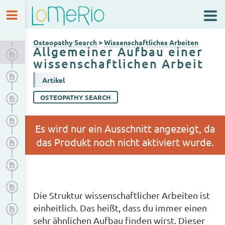
Osteopathy Search
Wissenschaftliches Arbeiten
Osteopathy Search
>
Wissenschaftliches Arbeiten
Allgemeiner Aufbau einer
Allgemeiner Aufbau einer wissenschaftlichen Arbeit
wissenschaftlichen Arbeit
Ablauf eines Forschungsprozesses
Artikel
Arbeitsschritte
OSTEOPATHY SEARCH
Literatursuche
Qualitätsprüfung von wissenschaftlichen Arbeiten
Themenfindung
Forschungsfrage formulieren
Die Struktur wissenschaftlicher Arbeiten ist
einheitlich. Das heißt, dass du immer einen
Ethische Aspekte der wissenschaftlichen Arbeit
sehr ähnlichen Aufbau finden wirst. Dieser