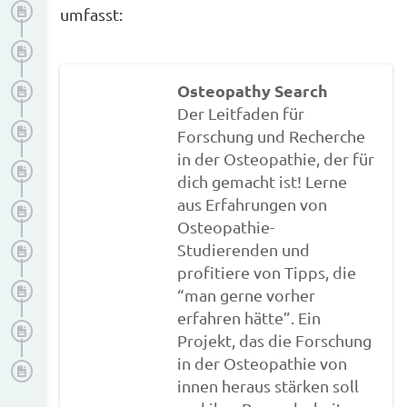
Datenschutz
umfasst:
Zitation
Manuskriptgestaltung
Osteopathy Search
Der Leitfaden für
Gendern
Forschung und Recherche
in der Osteopathie, der für
Notwendige Unterlagen: Vorlagen und Anhänge
dich gemacht ist! Lerne
aus Erfahrungen von
Tabellen und Abbildungen
Osteopathie-
Drucken
Studierenden und
profitiere von Tipps, die
Abgabe
“man gerne vorher
erfahren hätte”. Ein
Präsentation
Projekt, das die Forschung
in der Osteopathie von
Publikation
innen heraus stärken soll